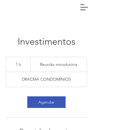
Investimentos
Reunião
introdutória
1 h
1
Reunião introdutória
DRACMA CONDOMÍNIOS
Agendar